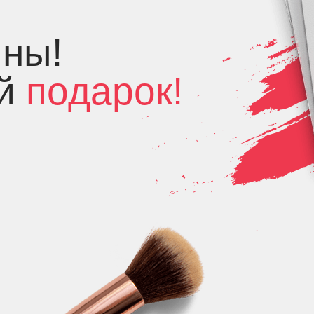
ны!
ой
подарок!